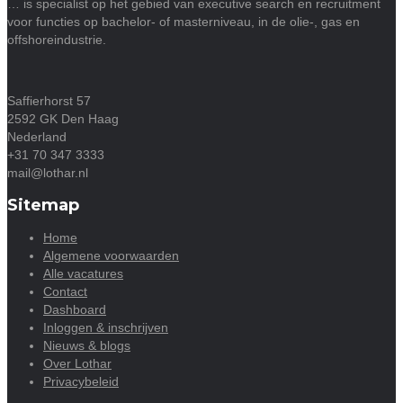
… is specialist op het gebied van executive search en recruitment
voor functies op bachelor- of masterniveau, in de olie-, gas en
offshoreindustrie.
Saffierhorst 57
2592 GK Den Haag
Nederland
+31 70 347 3333
mail@lothar.nl
Sitemap
Home
Algemene voorwaarden
Alle vacatures
Contact
Dashboard
Inloggen & inschrijven
Nieuws & blogs
Over Lothar
Privacybeleid