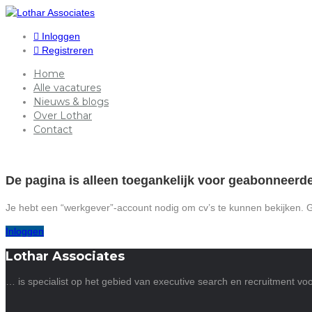
Inloggen
Registreren
Home
Alle vacatures
Nieuws & blogs
Over Lothar
Contact
De pagina is alleen toegankelijk voor geabonneerd
Je hebt een “werkgever”-account nodig om cv’s te kunnen bekijken. 
Inloggen
Lothar Associates
… is specialist op het gebied van executive search en recruitment voor