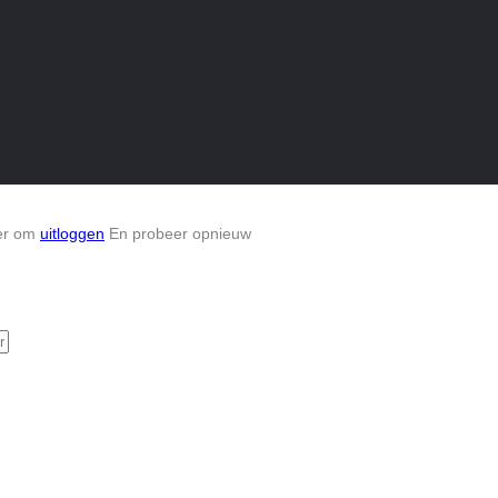
ier om
uitloggen
En probeer opnieuw