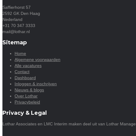
Saffierhorst 57
2592 GK Den Haag
Nederland
+31 70 347 3333
mail@lothar.nl
Sitemap
Home
Algemene voorwaarden
Alle vacatures
Contact
Dashboard
Inloggen & inschrijven
Nieuws & blogs
Over Lothar
Privacybeleid
Privacy & Legal
Lothar Associates en LMC Interim maken deel uit van Lothar Manag