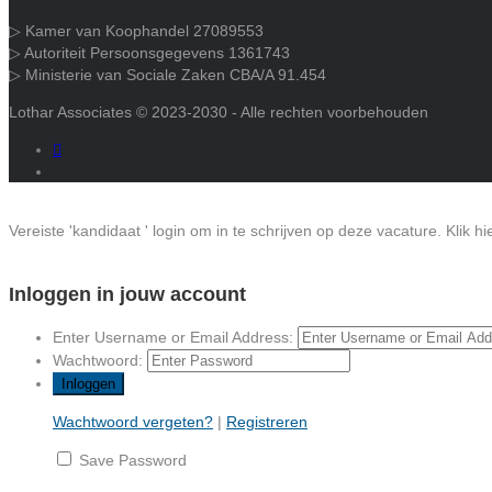
▷ Kamer van Koophandel 27089553
▷ Autoriteit Persoonsgegevens 1361743
▷ Ministerie van Sociale Zaken CBA/A 91.454
Lothar Associates © 2023-2030 - Alle rechten voorbehouden
Vereiste 'kandidaat ' login om in te schrijven op deze vacature.
Klik h
Inloggen in jouw account
Enter Username or Email Address:
Wachtwoord:
Wachtwoord vergeten?
|
Registreren
Save Password