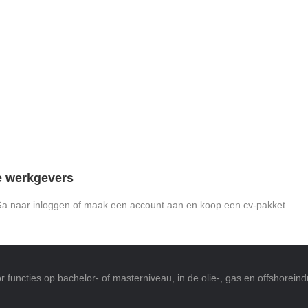
e werkgevers
Ga naar inloggen of maak een account aan en koop een cv-pakket.
 functies op bachelor- of masterniveau, in de olie-, gas en offshoreindu